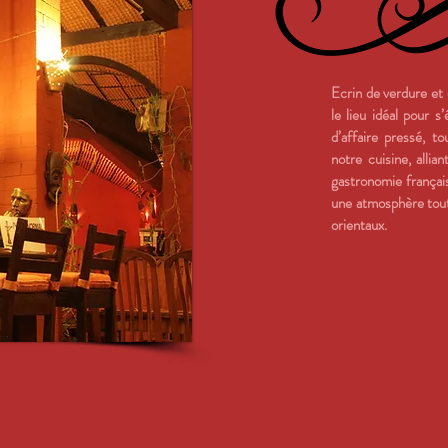
Ecrin de verdure et 
le lieu idéal pour 
d’affaire pressé, t
notre cuisine, alli
gastronomie français
une atmosphère tout 
orientaux.