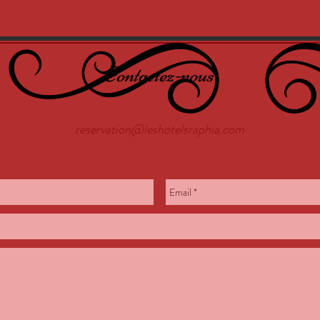
Contactez-nous
reservation@leshotelsraphia.com