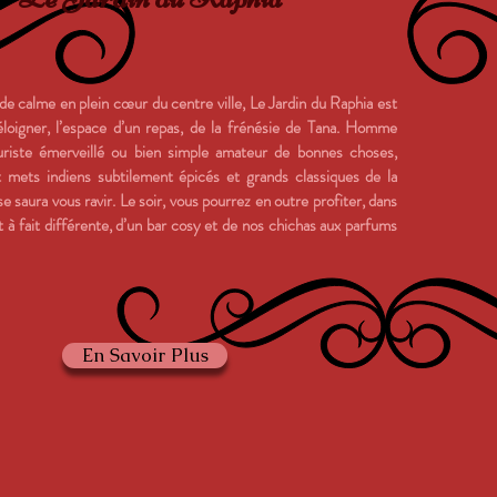
de calme en plein cœur du centre ville, Le Jardin du Raphia est
s’éloigner, l’espace d’un repas, de la frénésie de Tana. Homme
ouriste émerveillé ou bien simple amateur de bonnes choses,
ant mets indiens subtilement épicés et grands classiques de la
e saura vous ravir. Le soir, vous pourrez en outre profiter, dans
à fait différente, d’un bar cosy et de nos chichas aux parfums
En Savoir Plus