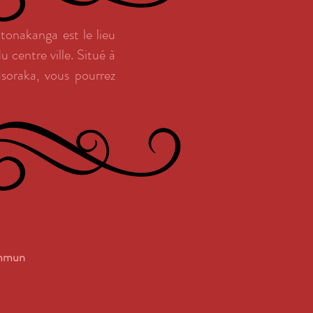
tonakanga est le lieu
 centre ville. Situé à
Isoraka, vous pourrez
ommun