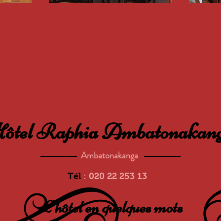
ôtel Raphia Ambatonakan
Ambatonakanga
Tél
: 020 22 253 13
L'hôtel en quelques mots