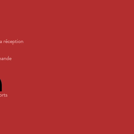
la réception
mande
orts