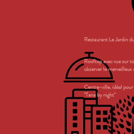
Restaurant Le Jardin d
Rooftop avec vue sur tou
observer le merveilleux
Centre-ville, idéal pour
"Tana by night"