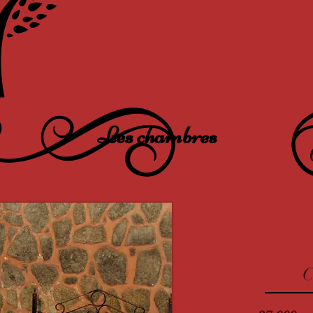
Les chambres
C