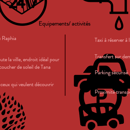
Equipements/ activités
u Raphia
Taxi à réserver à 
Transfert sur de
te la ville, endroit idéal pour
coucher de soleil de Tana
Parking sécurisé
 ceux qui veulent découvrir
Proximité transp